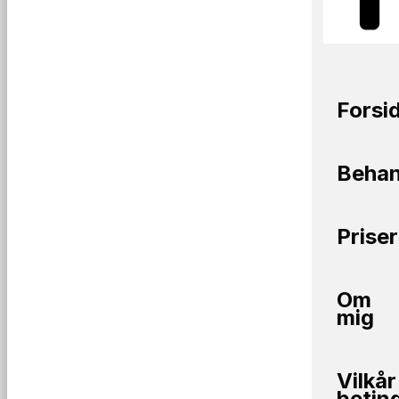
Forsi
Behan
Priser
Om
mig
Vilkår
betin