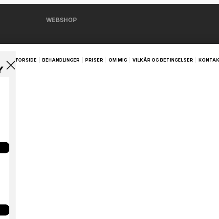
WEBSHOP
FORSIDE
BEHANDLINGER
PRISER
OM MIG
VILKÅR OG BETINGELSER
KONTA