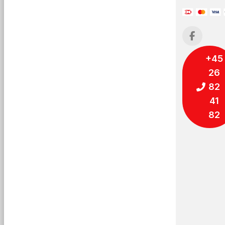
+45
26
82
41
82