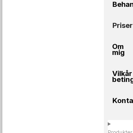
Behan
Priser
Om
mig
Vilkår
betin
Konta
Produkter