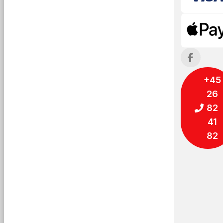
+45
26
82
41
82