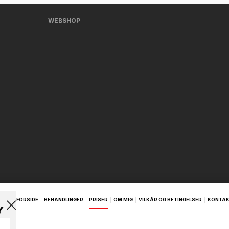
WEBSHOP
FORSIDE
BEHANDLINGER
PRISER
OM MIG
VILKÅR OG BETINGELSER
KONTA