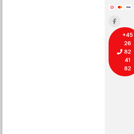
+45
26
82
41
82