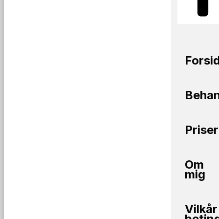
Forsi
Behan
Priser
Om
mig
Vilkår
betin