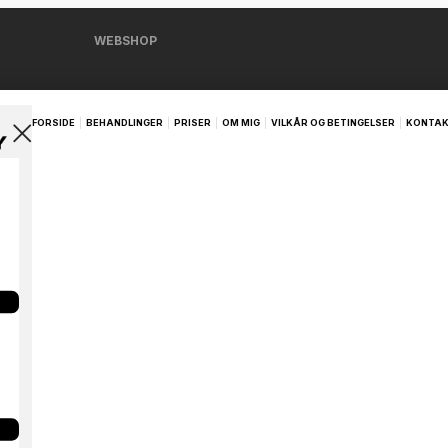
WEBSHOP
FORSIDE
BEHANDLINGER
PRISER
OM MIG
VILKÅR OG BETINGELSER
KONTA