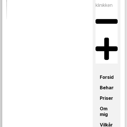
klinikken
Forside
Behandling
Priser
Om
mig
Vilkår og